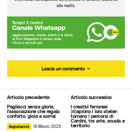
alla realtà.
Lascia un commento
Lascia un commento
Articolo precedente
Articolo successivo
Il tuo indirizzo email non sarà pubblicato.
I
Pagliacci senza gloria,
I creativi ferraresi
campi obbligatori sono contrassegnati
*
l'associazione che regala
(ri)aprono i loro atelier:
conforto, gioia e sorrisi
tornano i percorsi di
Cardini, tra arte, scuola e
Commento
*
territorio
18 Marzo 2025
Segnalazioni