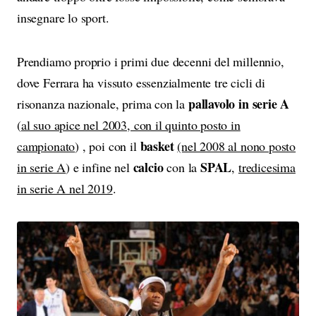
insegnare lo sport.
Prendiamo proprio i primi due decenni del millennio,
dove Ferrara ha vissuto essenzialmente tre cicli di
pallavolo in serie A
risonanza nazionale, prima con la
(
al suo apice nel 2003, con il quinto posto in
basket
campionato
) , poi con il
(nel 2008 al nono posto
calcio
SPAL
in serie A
) e infine nel
con la
,
tredicesima
in serie A nel 2019
.