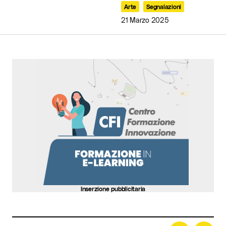
Arte
Segnalazioni
21 Marzo 2025
Your Name
*
Your E-mail
*
Invia commento
Inserzione pubblicitaria