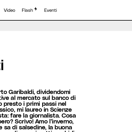
Video
Flash
Eventi
i
rto Garibaldi, dividendomi
tive al mercato sul banco di
 presto i primi passi nel
ssico, mi laureo in Scienze
a: fare la giornalista. Cosa
ero? Scrivo! Amo l’inverno,
he sa di salsedine, la buona