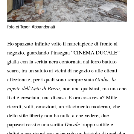
foto di Tesori Abbandonati
Ho spazzato infinite volte il marciapiede di fronte al
negozio, guardando l’insegna “CINEMA DUCALE”
gialla con la scritta nera contornata dal ferro battuto
scuro, tra un saluto ai vicini di negozio e alle clienti
affezionate, per i quali sono sempre stata
Giulia, la
nipote dell’Anto di Brera
, non una qualsiasi, ma una che
lì ci è cresciuta, una di casa. E ora cosa resta? Mille
ricordi, volti, emozioni, un rifacimento moderno, che
dello stile liberty non ha nulla a che vedere, due
papaveri rossi e una scritta
Ducale
troppo sottile e
definita per ricordare anche solo un briciolo di quel che