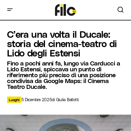
C’era una volta il Ducale: storia del cinema-teatro di Lido
C’era una volta il Ducale:
degli Estensi
storia del cinema-teatro di
Lido degli Estensi
Fino a pochi anni fa, lungo via Carducci a
Lido Estensi, spiccava un punto di
riferimento più preciso di una posizione
condivisa da Google Maps: il Cinema
Teatro Ducale.
5 Dicembre 2025
di
Giulia Bellotti
Luoghi