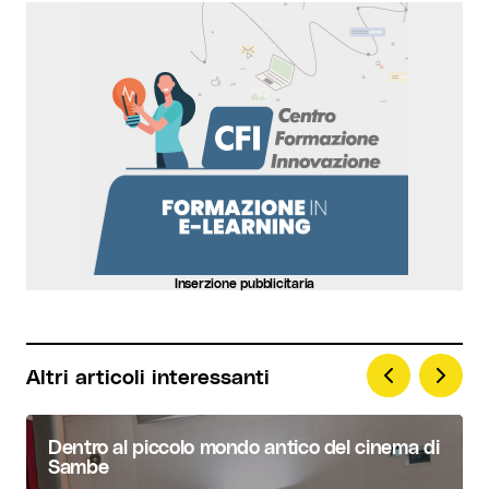
Il tuo indirizzo email non sarà pubblicato.
I
campi obbligatori sono contrassegnati
*
Commento
*
Your Name
*
Inserzione pubblicitaria
Your E-mail
*
Altri articoli interessanti
Invia commento
Dentro al piccolo mondo antico del cinema di
Sambe