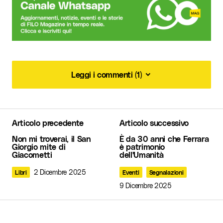
Leggi i commenti (1)
Leggi i commenti (1)
Ho conosciuto il Prof. Terzi. Tracimava di passione
per la sua creatura, e mi magnificò il suo cinema
Articolo precedente
Articolo successivo
facendomi notare una particolarità progettuale
delle sale: in pianta ricalcano un occhio umano e
Non mi troverai, il San
È da 30 anni che Ferrara
Giorgio mite di
è patrimonio
grazie a questa idea ogni seduta godeva della
Giacometti
dell'Umanità
visione perfetta dello schermo.
Gianni Fantoni
2 Dicembre 2025
Libri
Eventi
Segnalazioni
7 Dicembre 2025 at 18:20
9 Dicembre 2025
Rispondi