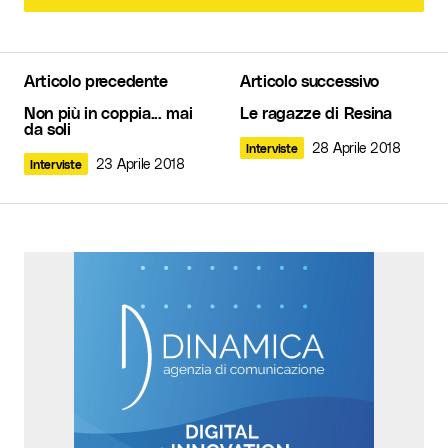
Leggi i commenti (1)
[…] sua collaborazione con la nuova Biblioteca
Anna Frank di Copparo, per la quale ha realizzato
Articolo precedente
Articolo successivo
il murales in […]
Non più in coppia... mai
Le ragazze di Resina
Le copertine immaginate di Lorenzo Miola - Moscerini tra le
da soli
pagine
28 Aprile 2018
Interviste
14 Dicembre 2020 at 18:45
23 Aprile 2018
Interviste
Rispondi
Il tuo indirizzo email non sarà pubblicato.
I
campi obbligatori sono contrassegnati
*
Commento
*