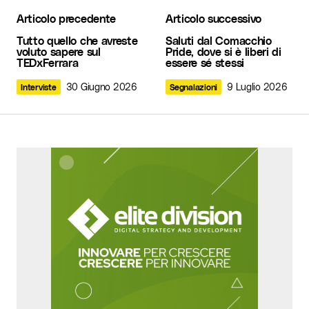
Articolo precedente
Articolo successivo
Il tuo indirizzo email non sarà pubblicato.
I
Tutto quello che avreste
Saluti dal Comacchio
campi obbligatori sono contrassegnati
*
voluto sapere sul
Pride, dove si è liberi di
TEDxFerrara
essere sé stessi
Commento
*
30 Giugno 2026
9 Luglio 2026
Interviste
Segnalazioni
Your Name
*
Your E-mail
*
Invia commento