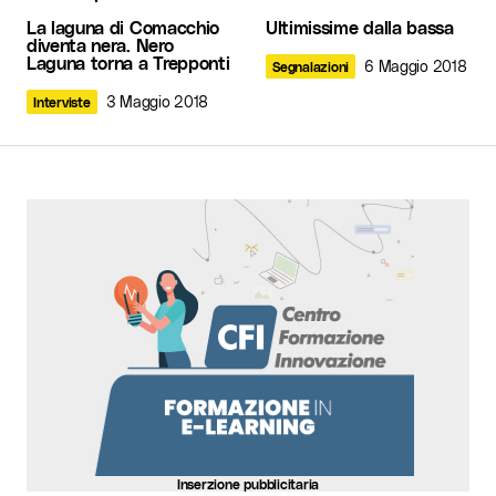
6 Giugno 2025 at 12:06
La laguna di Comacchio
Ultimissime dalla bassa
diventa nera. Nero
Laguna torna a Trepponti
Rispondi
6 Maggio 2018
Segnalazioni
3 Maggio 2018
Interviste
[…] → Retrobottega Travagli […]
A guide to Ferrara like a true local - Wildflowers
25 Giugno 2025 at 17:12
Rispondi
Il tuo indirizzo email non sarà pubblicato.
I
campi obbligatori sono contrassegnati
*
Commento
*
Inserzione pubblicitaria