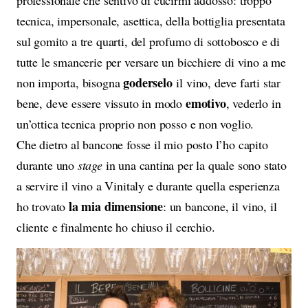
professionale che sentivo di cucirmi addosso: troppo
tecnica, impersonale, asettica, della bottiglia presentata
sul gomito a tre quarti, del profumo di sottobosco e di
tutte le smancerie per versare un bicchiere di vino a me
goderselo
non importa, bisogna
il vino, deve farti star
emotivo
bene, deve essere vissuto in modo
, vederlo in
un’ottica tecnica proprio non posso e non voglio.
Che dietro al bancone fosse il mio posto l’ho capito
durante uno
stage
in una cantina per la quale sono stato
a servire il vino a Vinitaly e durante quella esperienza
la mia dimensione
ho trovato
: un bancone, il vino, il
cliente e finalmente ho chiuso il cerchio.