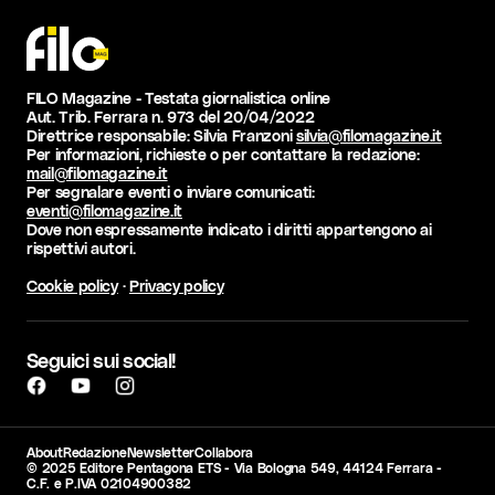
FILO Magazine - Testata giornalistica online
Aut. Trib. Ferrara n. 973 del 20/04/2022
Direttrice responsabile: Silvia Franzoni
silvia@filomagazine.it
Per informazioni, richieste o per contattare la redazione:
mail@filomagazine.it
Per segnalare eventi o inviare comunicati:
eventi@filomagazine.it
Dove non espressamente indicato i diritti appartengono ai
rispettivi autori.
Cookie policy
·
Privacy policy
Seguici sui social!
About
Redazione
Newsletter
Collabora
© 2025 Editore Pentagona ETS - Via Bologna 549, 44124 Ferrara -
C.F. e P.IVA 02104900382