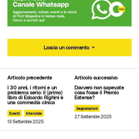
Lascia un commento
Lascia un commento
Articolo precedente
Articolo successivo
Il tuo indirizzo email non sarà pubblicato.
I
I 30 anni, i ritorni e un
Davvero non sapevate
campi obbligatori sono contrassegnati
*
problema serio: il (primo)
cosa fosse il Premio
libro di Edoardo Righini è
Estense?
una commedia cinica
Commento
*
Segnalazioni
Eventi
Interviste
27 Settembre 2025
13 Settembre 2025