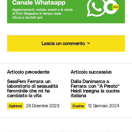
Lascia un commento
Lascia un commento
Articolo precedente
Articolo successivo
Il tuo indirizzo email non sarà pubblicato.
I
SessFem Ferrara: un
Dalla Danimarca a
campi obbligatori sono contrassegnati
*
laboratorio di sessualità
Ferrara: con “A Presto”
femminile che mi ha
Heidi insegna la cucina
cambiato la vita
italiana
Commento
*
28 Dicembre 2023
12 Gennaio 2024
Opinioni
Cucina