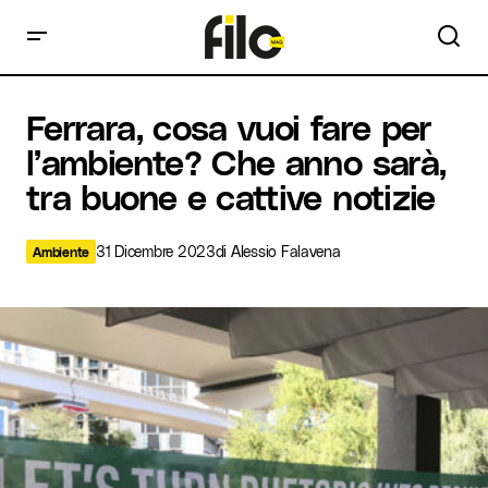
Ferrara, cosa vuoi fare per l’ambiente? Che anno sarà, tra
Ferrara, cosa vuoi fare per
buone e cattive notizie
l’ambiente? Che anno sarà,
tra buone e cattive notizie
31 Dicembre 2023
di
Alessio Falavena
Ambiente