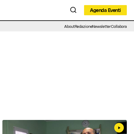
Agenda Eventi
Agenda Eventi
About
Redazione
Newsletter
Collabora