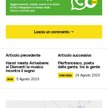
Lascia un commento
Lascia un commento
Articolo precedente
Articolo successivo
Il tuo indirizzo email non sarà pubblicato.
I
Harari meets Arrivabene:
Pierfrancesco, poeta
campi obbligatori sono contrassegnati
*
ai Diamanti la musica
della gente, tra la gente
incontra il sogno
24 Agosto 2023
Interviste
Commento
*
5 Agosto 2023
Arte
Your Name
*