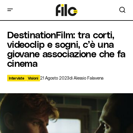
DestinationFilm: tra corti, videoclip e sogni, c’è una giovane
DestinationFilm: tra corti,
associazione che fa cinema
videoclip e sogni, c’è una
giovane associazione che fa
cinema
21 Agosto 2023
di
Alessio Falavena
Interviste
Visioni