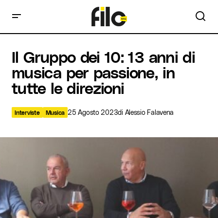
Il Gruppo dei 10: 13 anni di musica per passione, in tutte le
Il Gruppo dei 10: 13 anni di
direzioni
musica per passione, in
tutte le direzioni
25 Agosto 2023
di
Alessio Falavena
Interviste
Musica