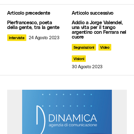
Articolo precedente
Articolo successivo
Il tuo indirizzo email non sarà pubblicato.
I
Pierfrancesco, poeta
Addio a Jorge Valendel,
campi obbligatori sono contrassegnati
*
della gente, tra la gente
una vita per il tango
argentino con Ferrara nel
cuore
24 Agosto 2023
Interviste
Commento
*
Segnalazioni
Video
Visioni
30 Agosto 2023
Your Name
*
Your E-mail
*
Invia commento