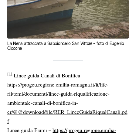
La Nena attraccata a Sabbioncello San Vittore – foto di Eugenio
Ciccone
[1]
Linee guida Canali di Bonifica –
https://progeu.regione.emilia-romagna.it/it/life-
rii/temi/documenti/linee-guida-riqualificazione-
ambientale-canali-di-bonifica-in-
er/@@download/file/RER_LineeGuidaRiqualCanali.pd
f
Linee guida Fiumi –
https://progeu.regione.emilia-