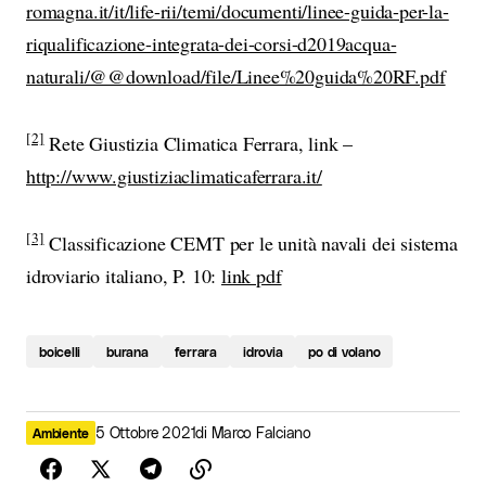
romagna.it/it/life-rii/temi/documenti/linee-guida-per-la-
riqualificazione-integrata-dei-corsi-d2019acqua-
naturali/@@download/file/Linee%20guida%20RF.pdf
[2]
Rete Giustizia Climatica Ferrara, link –
http://www.giustiziaclimaticaferrara.it/
[3]
Classificazione CEMT per le unità navali dei sistema
idroviario italiano, P. 10:
link pdf
boicelli
burana
ferrara
idrovia
po di volano
5 Ottobre 2021
di
Marco Falciano
Ambiente