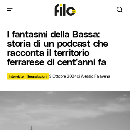
I fantasmi della Bassa: storia di un podcast che racconta il
I fantasmi della Bassa:
territorio ferrarese di cent’anni fa
storia di un podcast che
racconta il territorio
ferrarese di cent’anni fa
3 Ottobre 2024
di
Alessio Falavena
Interviste
Segnalazioni