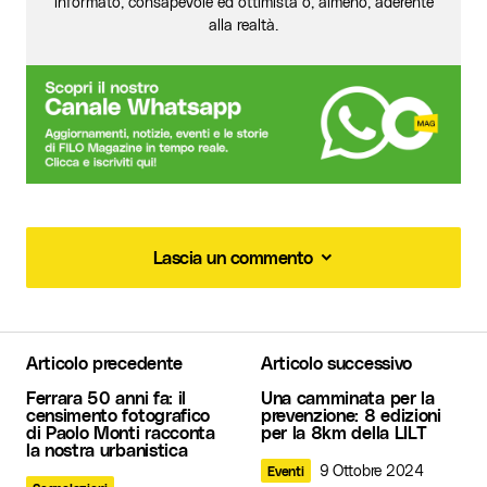
informato, consapevole ed ottimista o, almeno, aderente
alla realtà.
Lascia un commento
Lascia un commento
Articolo precedente
Articolo successivo
Il tuo indirizzo email non sarà pubblicato.
I
Ferrara 50 anni fa: il
Una camminata per la
campi obbligatori sono contrassegnati
*
censimento fotografico
prevenzione: 8 edizioni
di Paolo Monti racconta
per la 8km della LILT
la nostra urbanistica
Commento
*
9 Ottobre 2024
Eventi