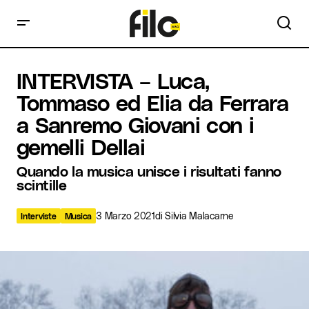
INTERVISTA – Luca, Tommaso ed Elia da Ferrara a Sanremo
INTERVISTA – Luca,
Giovani con i gemelli Dellai
Tommaso ed Elia da Ferrara
a Sanremo Giovani con i
gemelli Dellai
Quando la musica unisce i risultati fanno
scintille
3 Marzo 2021
di
Silvia Malacarne
Interviste
Musica