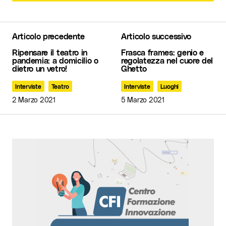
Articolo precedente
Articolo successivo
Il tuo indirizzo email non sarà pubblicato.
I
Ripensare il teatro in
Frasca frames: genio e
campi obbligatori sono contrassegnati
*
pandemia: a domicilio o
regolatezza nel cuore del
dietro un vetro!
Ghetto
Commento
*
Interviste
Teatro
Interviste
Luoghi
2 Marzo 2021
5 Marzo 2021
Your Name
*
Your E-mail
*
Invia commento