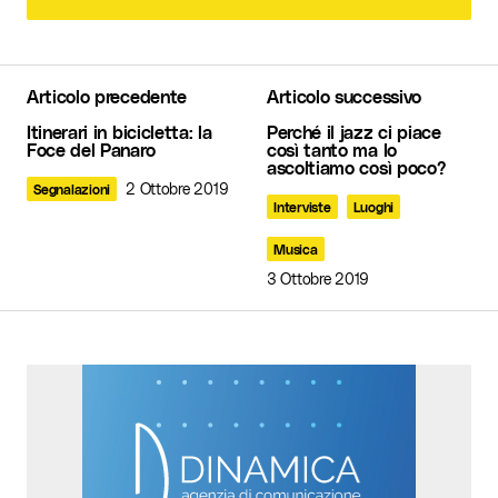
Lascia un commento
Articolo precedente
Articolo successivo
Il tuo indirizzo email non sarà pubblicato.
I
Itinerari in bicicletta: la
Perché il jazz ci piace
campi obbligatori sono contrassegnati
*
Foce del Panaro
così tanto ma lo
ascoltiamo così poco?
2 Ottobre 2019
Segnalazioni
Commento
*
Interviste
Luoghi
Musica
3 Ottobre 2019
Your Name
*
Your E-mail
*
Invia commento