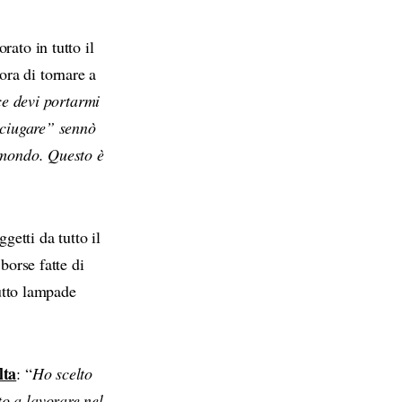
rato in tutto il
ra di tornare a
ce devi portarmi
paciugare” sennò
l mondo. Questo è
getti da tutto il
borse fatte di
tutto lampade
lta
: “
Ho scelto
o a lavorare nel