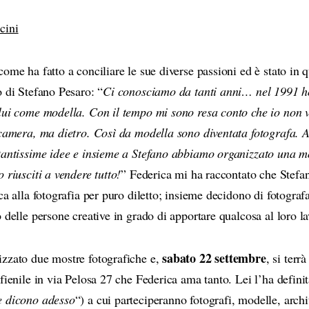
cini
come ha fatto a conciliare le sue diverse passioni ed è stato in
o di Stefano Pesaro: “
Ci conosciamo da tanti anni… nel 1991 ho
lui come modella. Con il tempo mi sono resa conto che io non v
ecamera, ma dietro. Così da modella sono diventata fotografa. 
tantissime idee e insieme a Stefano abbiamo organizzato una m
 riusciti a vendere tutto!
” Federica mi ha raccontato che Stefa
ca alla fotografia per puro diletto; insieme decidono di fotograf
 delle persone creative in grado di apportare qualcosa al loro la
sabato 22 settembre
zzato due mostre fotografiche e,
, si terr
 fienile in via Pelosa 27 che Federica ama tanto. Lei l’ha definit
 dicono adesso
“) a cui parteciperanno fotografi, modelle, archit