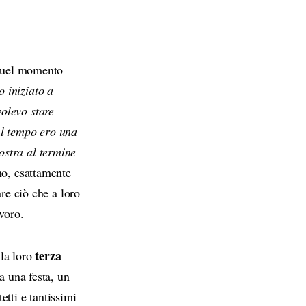
 quel momento
 iniziato a
olevo stare
Al tempo ero una
ostra al termine
no, esattamente
are ciò che a loro
voro.
terza
à la loro
a una festa, un
etti e tantissimi