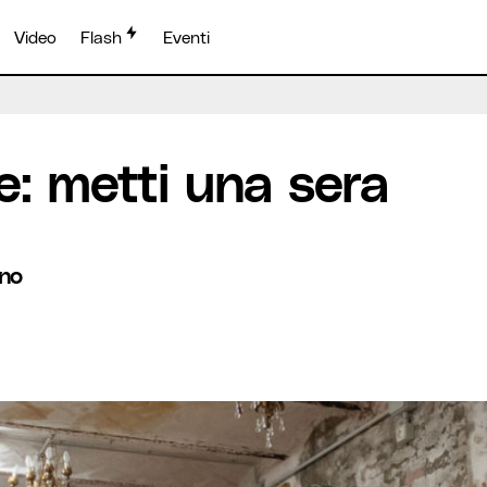
Video
Flash
Eventi
l’arte nel fienile
e: metti una sera
ono