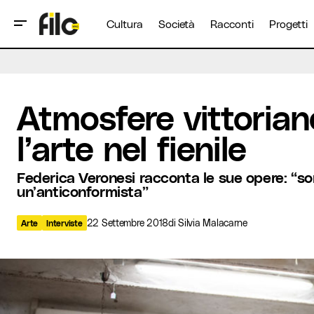
Cultura
Società
Racconti
Progetti
Atmosfere vittoriane: metti una sera 
Arte
Interviste
Atmosfere vittorian
l’arte nel fienile
Federica Veronesi racconta le sue opere: “s
un’anticonformista”
22 Settembre 2018
di
Silvia Malacarne
Arte
Interviste