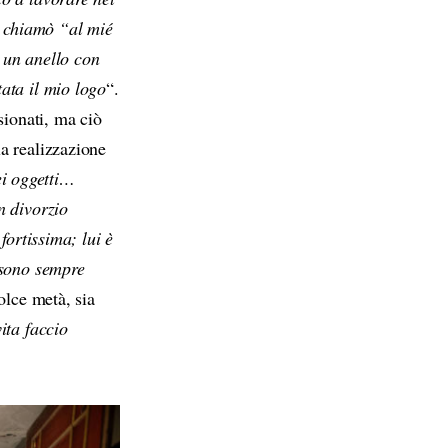
 chiamò “al mié
 un anello con
ata il mio logo
“.
sionati, ma ciò
a realizzazione
iei oggetti…
n divorzio
fortissima; lui è
 sono sempre
olce metà, sia
ita faccio