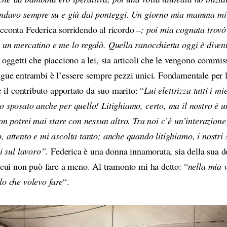
 andavo sempre su e giù dai ponteggi. Un giorno mia mamma mi
cconta Federica sorridendo al ricordo
–; poi mia cognata trovò
 un mercatino e me lo regalò. Quella ranocchietta oggi è divent
 oggetti che piacciono a lei, sia articoli che le vengono commis
ngue entrambi è l’essere sempre pezzi unici. Fondamentale per l
 è il contributo apportato da suo marito: “
Lui elettrizza tutti i m
o sposato anche per quello! Litighiamo, certo, ma il nostro è u
on potrei mai stare con nessun altro. Tra noi c’è un’interazione 
, attento e mi ascolta tanto; anche quando litighiamo, i nostri
vi sul lavoro”.
Federica è una donna innamorata, sia della sua d
i cui non può fare a meno. Al tramonto mi ha detto: “
nella mia v
lo che volevo fare
“.