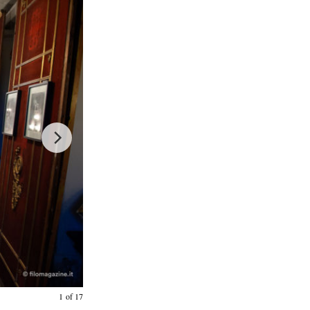
1
of
17