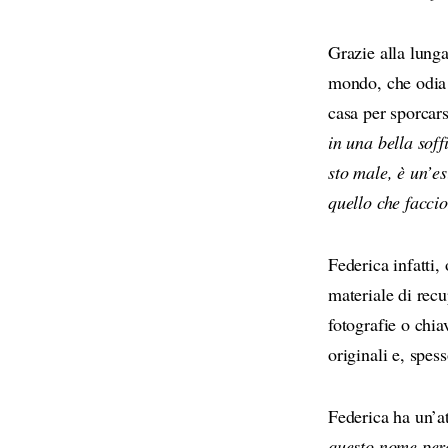
Grazie alla lunga
mondo, che odia 
casa per sporcars
in una bella soff
sto male, è un’e
quello che faccio
Federica infatti,
materiale di recu
fotografie o chia
originali e, spes
Federica ha un’a
questo nome perc