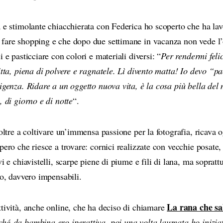
 e stimolante chiacchierata con Federica ho scoperto che ha lavo
fare shopping e che dopo due settimane in vacanza non vede l’o
i e pasticciare con colori e materiali diversi: “
Per rendermi feli
itta, piena di polvere e ragnatele. Lì divento matta! Io devo “
sigenza. Ridare a un oggetto nuova vita, è la cosa più bella de
, di giorno e di notte
“.
 oltre a coltivare un’immensa passione per la fotografia, ricava og
pero che riesce a trovare: cornici realizzate con vecchie posate, 
vi e chiavistelli, scarpe piene di piume e fili di lana, ma soprat
so, davvero impensabili.
La rana che sa
ttività, anche online, che ha deciso di chiamare
hé da bambina ero iperattiva, poi una volta laureata ho iniziat