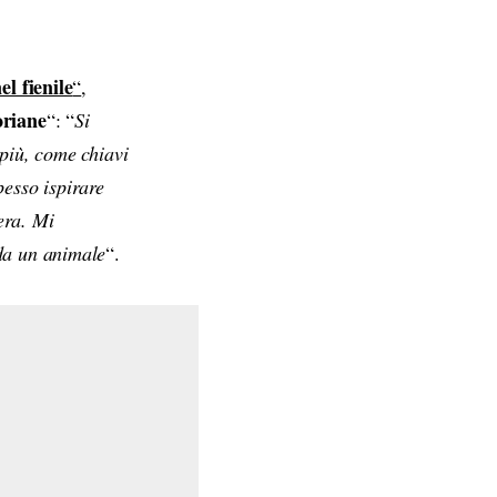
el fienile
“
,
oriane
“: “
Si
 più, come chiavi
pesso ispirare
era. Mi
 da un animale
“.