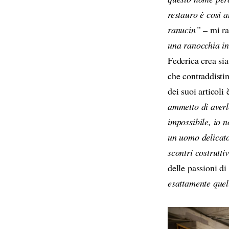
restauro è così
ranucin” –
mi ra
una ranocchia in
Federica crea sia
che contraddisti
dei suoi articoli
ammetto di averl
impossibile, io n
un uomo delicato
scontri costrutti
delle passioni d
esattamente quel