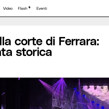
Video
Flash
Eventi
cronaca di una serata storica
lla corte di Ferrara:
ta storica