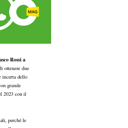
asco Rossi a
di ottenere due
 incerta dello
 con grande
l 2023 con il
ali, perché le