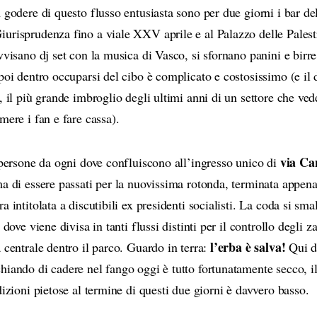
 godere di questo flusso entusiasta sono per due giorni i bar de
Giurisprudenza fino a viale XXV aprile e al Palazzo delle Palestr
vvisano dj set con la musica di Vasco, si sfornano panini e birre
poi dentro occuparsi del cibo è complicato e costosissimo (e il 
, il più grande imbroglio degli ultimi anni di un settore che vede
mere i fan e fare cassa).
via C
i persone da ogni dove confluiscono all’ingresso unico di
ma di essere passati per la nuovissima rotonda, terminata appen
a intitolata a discutibili ex presidenti socialisti. La coda si sm
 dove viene divisa in tanti flussi distinti per il controllo degli za
l’erba è salva!
 centrale dentro il parco. Guardo in terra:
Qui do
hiando di cadere nel fango oggi è tutto fortunatamente secco, il
dizioni pietose al termine di questi due giorni è davvero basso.