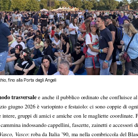
io, fino alla Porta degli Angeli
modo trasversale
e anche il pubblico ordinato che confluisce al
izio giugno 2026 è variopinto e festaiolo: ci sono coppie di ogn
e intere, gruppi di amici e amiche con le magliette coordinate. 
 cammina indossando cappellini, fascette, zainetti e accessori di
 Vasco, Vasco
: roba da Italia ’90, ma nella combriccola del Blas