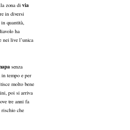
via
lla zona di
e in diversi
 in quantità,
diavolo ha
 nei live l’unica
anapa
senza
a in tempo e per
altisce molto bene
ini, poi si arriva
ve tre anni fa
 rischio che