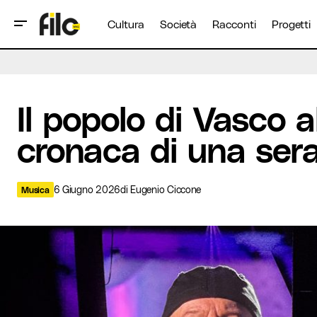
Cultura
Società
Racconti
Progetti
Il popolo di Vasco alla corte di Ferrara: 
Musica
Il popolo di Vasco a
cronaca di una sera
6 Giugno 2026
di
Eugenio Ciccone
Musica