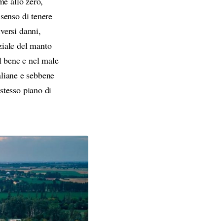
me allo zero,
senso di tenere
versi danni,
rziale del manto
l bene e nel male
taliane e sebbene
stesso piano di