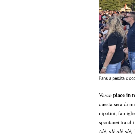
Fans a perdita d’occh
piace in 
Vasco
questa sera di in
nipotini, famigli
spontanei tra chi
Alè, alè alè alè,