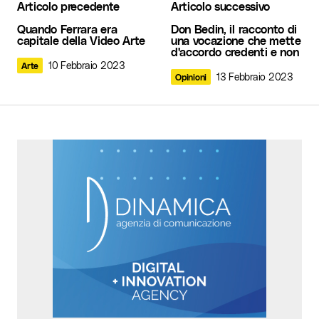
Articolo precedente
Articolo successivo
Il tuo indirizzo email non sarà pubblicato.
I
Quando Ferrara era
Don Bedin, il racconto di
campi obbligatori sono contrassegnati
*
capitale della Video Arte
una vocazione che mette
d'accordo credenti e non
10 Febbraio 2023
Arte
Commento
*
13 Febbraio 2023
Opinioni
Your Name
*
Your E-mail
*
Invia commento