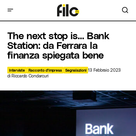
The next stop is… Bank Station: da Ferrara la finanza
The next stop is… Bank
spiegata bene
Station: da Ferrara la
finanza spiegata bene
13 Febbraio 2023
Interviste
Racconto d'impresa
Segnalazioni
di
Riccardo Condarcuri