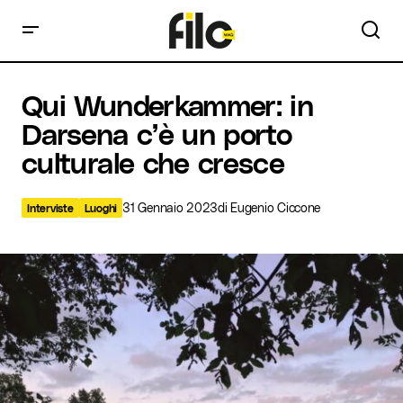
Qui Wunderkammer: in Darsena c’è un porto culturale che
Qui Wunderkammer: in
cresce
Darsena c’è un porto
culturale che cresce
31 Gennaio 2023
di
Eugenio Ciccone
Interviste
Luoghi