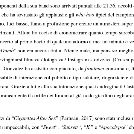
onenti della sua band sono arrivati puntali alle 21.36, accolti
o che ha sovrastato gli applausi e gli
who-hoo
tipici del campion
nero, luci basse, fumo a profusione per creare un’atmosfera supe
trimenti. Allora ho deciso di cronometrare quanto tempo sarebb
concerto al primo bacio di qualcuno attorno a me: un minuto e ve
&Dumb
” non era ancora finita. Niente male, ma pensavo meglio
vvinghiarsi filmava / fotograva / Instagram-storizzava (Crusca
). Gonzalez ha assistito compiaciuto, da
frontman
consumato, l
bile di interazione col pubblico: tipo salutare, ringraziare e di
rara. Grazie a lui e alla sua intonazione quasi androgina il Cast
raneamente il cortile dei limoni al già nodo giardino degli aran
zzi di “
Cigarettes After Sex
” (Partisan, 2017) sono stati inclusi 
ni impeccabili, con “
Sweet
“, “
Sunsetz
“, “
K.
” e “
Apocalypse
” ch