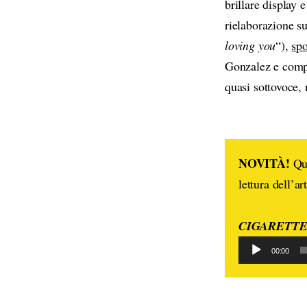
brillare display 
rielaborazione s
loving you
“),
spo
Gonzalez e compa
quasi sottovoce,
NOVITÀ!
Que
lettura dell’ar
CIGARETTES 
00:00