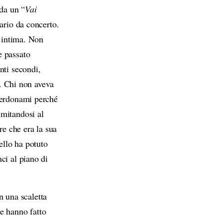
 da un “
Vai
o
ario da concerto.
l
r intima. Non
u
e passato
m
nti secondi,
e
. Chi non aveva
.
 perdonami perché
imitandosi al
re che era la sua
ello ha potuto
ci al piano di
in una scaletta
e hanno fatto