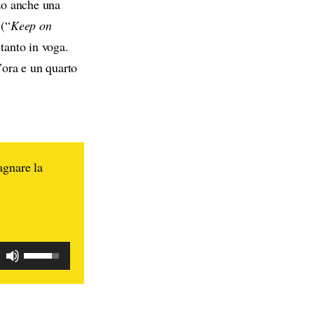
zzo anche una
 (“
Keep on
tanto in voga.
’ora e un quarto
agnare la
A
i
u
U
d
s
i
a
o