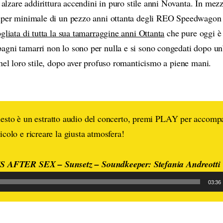
e alzare addirittura accendini in puro stile anni Novanta. In me
uper minimale di un pezzo anni ottanta degli REO Speedwagon
gliata di tutta la sua tamarraggine anni Ottanta
che pure oggi è 
gni tamarri non lo sono per nulla e si sono congedati dopo un
 nel loro stile, dopo aver profuso romanticismo a piene mani.
sto è un estratto audio del concerto, premi PLAY per accomp
ticolo e ricreare la giusta atmosfera!
AFTER SEX – Sunsetz – Soundkeeper: Stefania Andreott
03:36