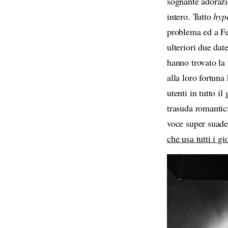
sognante adorazi
intero. Tutto
hy
problema ed a Fer
ulteriori due dat
hanno trovato la 
alla loro fortuna
utenti in tutto i
trasuda romantic
voce super suaden
che usa tutti i gi