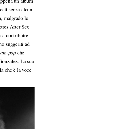
 appena un album
u
ccati senza alcun
/
ia, malgrado le
g
ettes After Sex
i
 a contribuire
ù
no suggeriti ad
p
eam-pop
che
e
 Gonzalez. La sua
r
la che è la voce
a
u
m
e
n
t
a