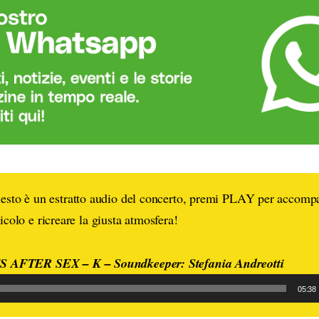
sto è un estratto audio del concerto, premi PLAY per accomp
ticolo e ricreare la giusta atmosfera!
A
AFTER SEX – K – Soundkeeper: Stefania Andreotti
u
05:38
d