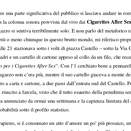
i
o
tre una parte significativa del pubblico si lasciava andare in ro
P
Cigarettes After Se
n la colonna sonora provvista dal vivo dai
l
gazzo si sentiva terribilmente solo. E non parlo del metaforico r
a
 più o meno chiunque in questo brutto mondo, mi riferisco propr
y
alle 21 stazionava sotto i volti di piazza Castello – sotto la Via
e
dri e un cartello di cartone appeso al collo da un filo, che recav
r
o per i Cigarettes After Sex
“. Con l’1 cerchiato bene a pennare
ragazzo non c’era più, mentre il suo cartello giaceva a monte de
to a carta e cartone, a due passi dall’entrata sud del Castello. P
riuscito a farcela, visto che il tutto esaurito della penultima se
a annunciato da ormai una settimana e la capienza limitata del 
babilità sotto il profilo statistico.
trapieno, si è consumato un atto d’amore un po’ più prosaico, un