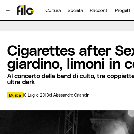
Cultura
Società
Racconti
Progetti
Cigarettes after Sex: aranci in giardino, l
Musica
Cigarettes after Sex
giardino, limoni in c
Al concerto della band di culto, tra coppiet
ultra dark
10 Luglio 2018
di
Alessandro Orlandin
Musica