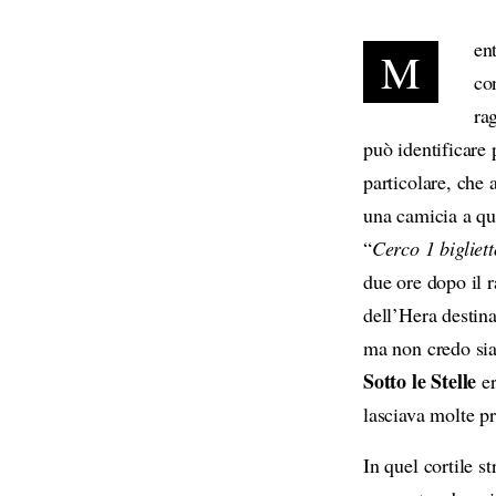
en
M
co
ra
può identificare
particolare, che 
una camicia a qua
“
Cerco 1 bigliett
due ore dopo il 
dell’Hera destina
ma non credo sia 
Sotto le Stelle
er
lasciava molte pro
In quel cortile s