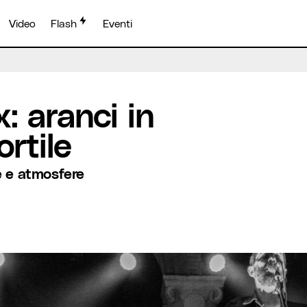
Video
Flash
Eventi
imoni in cortile
: aranci in
ortile
te e atmosfere