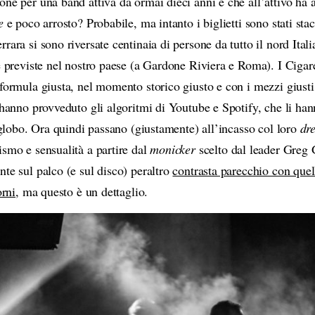
one per una band attiva da ormai dieci anni e che all’attivo ha
pe
e poco arrosto? Probabile, ma intanto i biglietti sono stati sta
rara si sono riversate centinaia di persone da tutto il nord Ital
e previste nel nostro paese (a Gardone Riviera e Roma). I Cigar
formula giusta, nel momento storico giusto e con i mezzi giusti:
 hanno provveduto gli algoritmi di Youtube e Spotify, che li han
l globo. Ora quindi passano (giustamente) all’incasso col loro
dr
ismo e sensualità a partire dal
monicker
scelto dal leader Greg
te sul palco (e sul disco) peraltro
contrasta parecchio con quel
orni
, ma questo è un dettaglio.