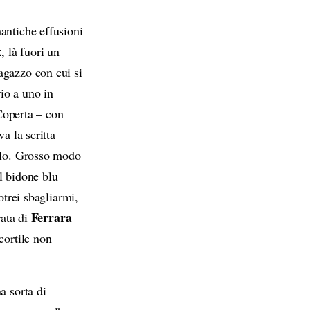
a
i
mantiche effusioni
x
t
, là fuori un
a
agazzo con cui si
s
io a uno in
t
 Coperta – con
i
a la scritta
f
llo. Grosso modo
r
l bidone blu
e
otrei sbagliarmi,
c
Ferrara
rata di
c
cortile non
i
a
a sorta di
s