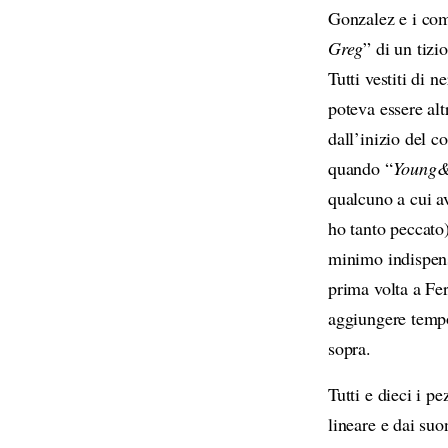
Gonzalez e i comp
Greg
” di un tizi
Tutti vestiti di 
poteva essere al
dall’inizio del 
quando “
Young
qualcuno a cui a
ho tanto peccato
minimo indispensa
prima volta a Fer
aggiungere tempo
sopra.
Tutti e dieci i pe
lineare e dai suo