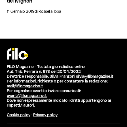
del Mignon
11 Gennaio 2019
di
Rossella Ibba
FILO Magazine - Testata giornalistica online
Aut. Trib. Ferrara n. 973 del 20/04/2022
Direttrice responsabile: Silvia Franzoni
silvia@filomagazine.it
Per informazioni, richieste o per contattare la redazione:
mail@filomagazine.it
Per segnalare eventi o inviare comunicati:
eventi@filomagazine.it
Dove non espressamente indicato i diritti appartengono ai
rispettivi autori.
Cookie policy
·
Privacy policy