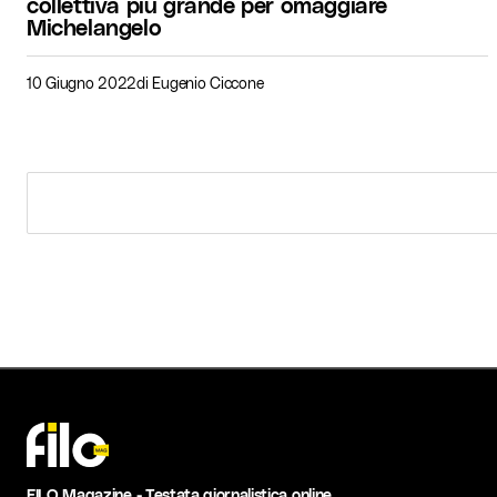
collettiva più grande per omaggiare
Michelangelo
10 Giugno 2022
di
Eugenio Ciccone
FILO Magazine - Testata giornalistica online