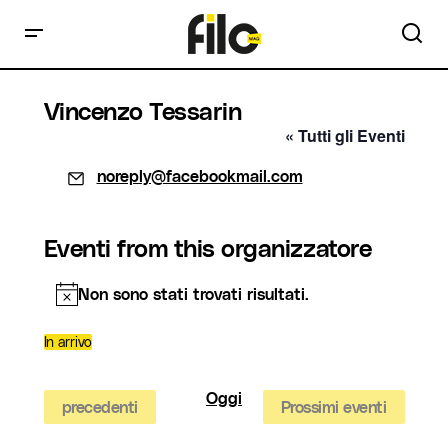
Vincenzo Tessarin
« Tutti gli Eventi
Email
noreply@facebookmail.com
Eventi from this organizzatore
Non sono stati trovati risultati.
Notice
In arrivo
Seleziona
la
data.
Oggi
Eventi
precedenti
Prossimi eventi