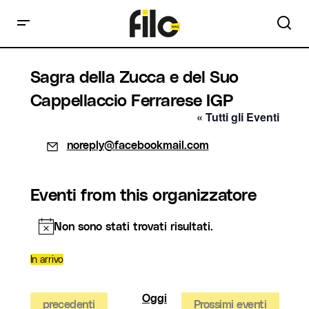
Sagra della Zucca e del Suo
Cappellaccio Ferrarese IGP
« Tutti gli Eventi
Email
noreply@facebookmail.com
Eventi from this organizzatore
Non sono stati trovati risultati.
Notice
In arrivo
Seleziona
la
data.
Oggi
Eventi
precedenti
Prossimi eventi