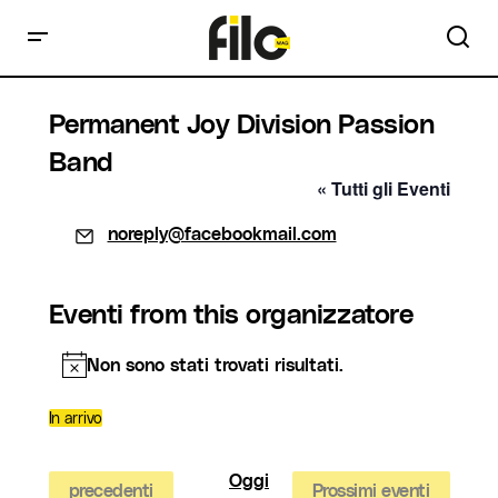
Permanent Joy Division Passion
Band
« Tutti gli Eventi
Email
noreply@facebookmail.com
Eventi from this organizzatore
Non sono stati trovati risultati.
Notice
In arrivo
Seleziona
la
data.
Oggi
Eventi
precedenti
Prossimi eventi