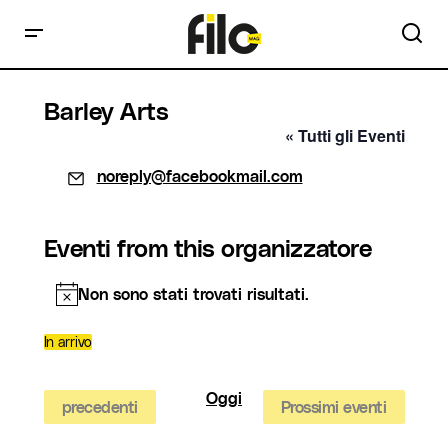
Barley Arts
« Tutti gli Eventi
Email
noreply@facebookmail.com
Eventi from this organizzatore
Non sono stati trovati risultati.
Notice
In arrivo
Seleziona
la
data.
Oggi
Eventi
precedenti
Prossimi eventi