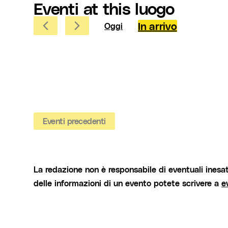
Eventi at this luogo
In arrivo
Oggi
Seleziona
la
data.
Eventi
precedenti
La redazione non è responsabile di eventuali inesat
delle informazioni di un evento potete scrivere a
e