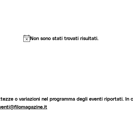
Non sono stati trovati risultati.
Notice
tezze o variazioni nel programma degli eventi riportati. In 
venti@filomagazine.it