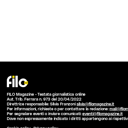
FILO Magazine - Testata giornalistica online
Aut. Trib. Ferrara n. 973 del 20/04/2022
Direttrice responsabile: Silvia Franzoni
silvia@filomagazine.it
Per informazioni, richieste o per contattare la redazione:
mail@filom
Per segnalare eventi o inviare comunicati:
eventi@filomagazine.it
Dove non espressamente indicato i diritti appartengono ai rispettivi