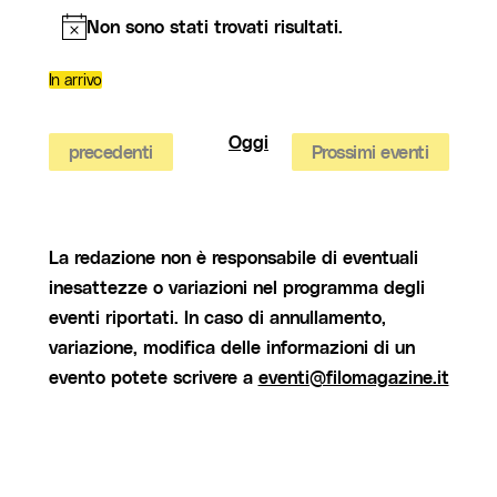
Non sono stati trovati risultati.
Notice
In arrivo
Seleziona
la
data.
Oggi
Eventi
precedenti
Prossimi eventi
La redazione non è responsabile di eventuali
inesattezze o variazioni nel programma degli
eventi riportati. In caso di annullamento,
variazione, modifica delle informazioni di un
evento potete scrivere a
eventi@filomagazine.it