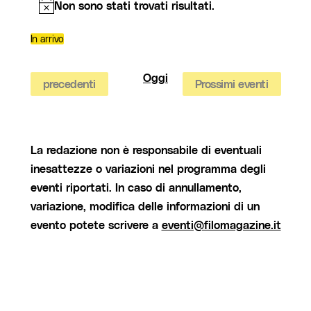
Non sono stati trovati risultati.
Notice
In arrivo
Seleziona
la
data.
Oggi
Eventi
precedenti
Prossimi eventi
La redazione non è responsabile di eventuali
inesattezze o variazioni nel programma degli
eventi riportati. In caso di annullamento,
variazione, modifica delle informazioni di un
evento potete scrivere a
eventi@filomagazine.it