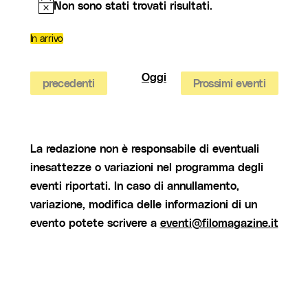
Non sono stati trovati risultati.
Notice
In arrivo
Seleziona
la
data.
Oggi
Eventi
precedenti
Prossimi eventi
La redazione non è responsabile di eventuali
inesattezze o variazioni nel programma degli
eventi riportati. In caso di annullamento,
variazione, modifica delle informazioni di un
evento potete scrivere a
eventi@filomagazine.it