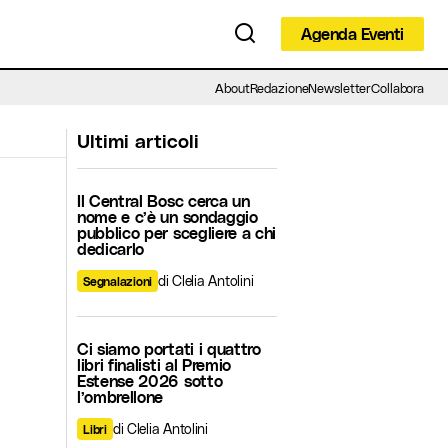
Agenda Eventi
Agenda Eventi
About
Redazione
Newsletter
Collabora
Ultimi articoli
Il Central Bosc cerca un
nome e c’è un sondaggio
pubblico per scegliere a chi
dedicarlo
di Clelia Antolini
Segnalazioni
Ci siamo portati i quattro
libri finalisti al Premio
Estense 2026 sotto
l’ombrellone
di Clelia Antolini
Libri