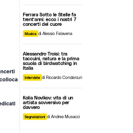
Ferrara Sotto le Stelle fa
trent’anni: ecco i nostri 7
concerti del cuore
di Alessio Falavena
Musica
Alessandro Troisi: tra
taccuini, natura e la prima
scuola di birdwatching in
Italia
ncerti
di Riccardo Condarcuri
 colloca
Interviste
Kolia Novikov: vita di un
edicati
artista sovversivo per
davvero
di Andrea Musacci
Segnalazioni