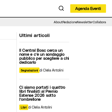
Agenda Eventi
Agenda Eventi
About
Redazione
Newsletter
Collabora
Ultimi articoli
Il Central Bosc cerca un
nome e c’è un sondaggio
pubblico per scegliere a chi
dedicarlo
di Clelia Antolini
Segnalazioni
Ci siamo portati i quattro
libri finalisti al Premio
Estense 2026 sotto
l’ombrellone
di Clelia Antolini
Libri