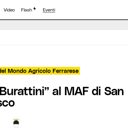
Video
Flash
Eventi
el Mondo Agricolo Ferrarese
 Burattini” al MAF di San
sco