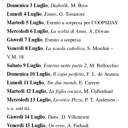
Domenica 3 Luglio
,
Diabolik
, M. Bros
Lunedì 4 Luglio
,
Ennio
, G. Tornatore
Martedì 5 Luglio
, Evento a sorpresa per COOPSDAY
Mercoledì 6 Luglio
,
La scelta di Anne
, A. Diwan
Giovedì 7 Luglio
, Evento a sorpresa
Venerdì 8 Luglio
,
La scuola cattolica
, S. Mordini –
V.M. 18
Sabato 9 Luglio
,
Esterno notte parte 2
, M. Bellocchio
Domenica 10 Luglio
,
Il capo perfetto
, F. L. de Aranoa
Lunedì 11 Luglio
,
Tra due mondi
, E. Carrere
Martedì 12 Luglio
,
La figlia oscura
, M. Gyllenhaal
Mercoledì 13 Luglio
,
Licorice Pizza
, P. T. Anderson –
v.o. sott ita
Giovedì 14 Luglio
,
Dune
, D. Villeneuve
Venerdì 15 Luglio
,
Un eroe
, A. Farhadi