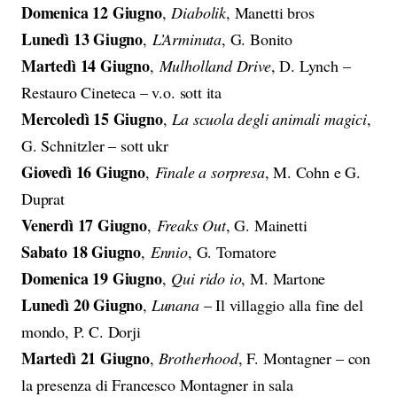
Domenica 12 Giugno
,
Diabolik
, Manetti bros
Lunedì 13 Giugno
,
L’Arminuta
, G. Bonito
Martedì 14 Giugno
,
Mulholland Drive
, D. Lynch –
Restauro Cineteca – v.o. sott ita
Mercoledì 15 Giugno
,
La scuola degli animali magici
,
G. Schnitzler – sott ukr
Giovedì 16 Giugno
,
Finale a sorpresa
, M. Cohn e G.
Duprat
Venerdì 17 Giugno
,
Freaks Out
, G. Mainetti
Sabato 18 Giugno
,
Ennio
, G. Tornatore
Domenica 19 Giugno
,
Qui rido io
, M. Martone
Lunedì 20 Giugno
,
Lunana
– Il villaggio alla fine del
mondo, P. C. Dorji
Martedì 21 Giugno
,
Brotherhood
, F. Montagner – con
la presenza di Francesco Montagner in sala