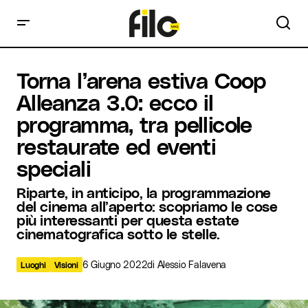
Torna l’arena estiva Coop Alleanza 3.0: ecco il programma,
Torna l’arena estiva Coop
tra pellicole restaurate ed eventi speciali
Alleanza 3.0: ecco il
programma, tra pellicole
restaurate ed eventi
speciali
Riparte, in anticipo, la programmazione
del cinema all’aperto: scopriamo le cose
più interessanti per questa estate
cinematografica sotto le stelle.
6 Giugno 2022
di
Alessio Falavena
Luoghi
Visioni