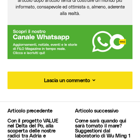
articolo dopo articolo tenta di costruire un mondo più
informato, consapevole ed ottimista o, almeno, aderente
alla realtà.
Lascia un commento
Lascia un commento
Articolo precedente
Articolo successivo
Il tuo indirizzo email non sarà pubblicato.
I
Con il progetto VALUE
Come sarà quando qui
campi obbligatori sono contrassegnati
*
nel Delta del Po, alla
sarà tornato il mare?
scoperta delle nostre
Suggestioni dal
radici tra Adria e
laboratorio di Wu Ming 1
Commento
*