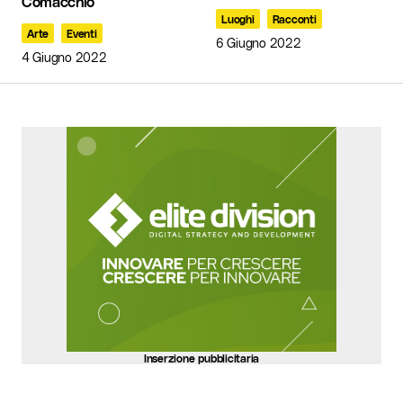
Comacchio
Luoghi
Racconti
Arte
Eventi
6 Giugno 2022
4 Giugno 2022
Your Name
*
Your E-mail
*
Invia commento
Inserzione pubblicitaria