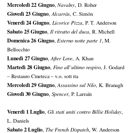
Mercoledì 22 Giugno
,
Navalny
, D. Roher
Giovedì 23 Giugno
,
Alcarràs
, C. Simón
Venerdì 24 Giugno
,
Licorice
Pizza
, P. T. Anderson
Sabato 25 Giugno
,
Il ritratto del duca
, R. Michell
Domenica 26 Giugno
,
Esterno notte parte 1
, M.
Bellocchio
Lunedì 27 Giugno
,
After Love
, A. Khan
Martedì 28 Giugno
,
Fino all’ultimo respiro
, J. Godard
– Restauro Cineteca – v.o. sott ita
Mercoledì 29 Giugno
,
Assassino sul Nilo
, K. Branagh
Giovedì 30 Giugno
,
Spencer
, P. Larraín
Venerdì 1 Luglio
,
Gli stati uniti contro Billie Holiday
,
L. Daniels
Sabato 2 Luglio
,
The French Dispatch
, W. Anderson