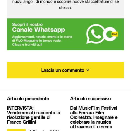
nuovi angoli di mondo e scoprire nuove sfaccettature di se
stessa.
Lascia un commento
Lascia un commento
Articolo precedente
Articolo successivo
Il tuo indirizzo email non sarà pubblicato.
I
INTERVISTA:
Dal MusicFilm Festival
campi obbligatori sono contrassegnati
*
Vendemmiati racconta la
alla Ferrara Film
rivoluzione gentile di
Orchestra: insegnare e
Franco Grillini
celebrare la musica
Commento
*
attraverso il cinema