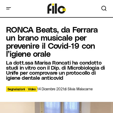
RONCA Beats, da Ferrara un brano musicale per prevenire il
RONCA Beats, da Ferrara
Covid-19 con l’igiene orale
un brano musicale per
prevenire il Covid-19 con
l’igiene orale
La dott.ssa Marisa Roncati ha condotto
studi in vitro con il Dip. di Microbiologia di
Unife per comprovare un protocollo di
igiene dentale anticovid
14 Dicembre 2021
di
Silvia Malacarne
Segnalazioni
Video