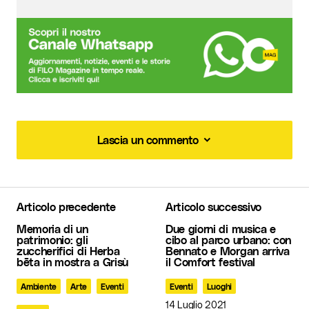
Lascia un commento
Lascia un commento
Articolo precedente
Articolo successivo
Il tuo indirizzo email non sarà pubblicato.
I
Memoria di un
Due giorni di musica e
campi obbligatori sono contrassegnati
*
patrimonio: gli
cibo al parco urbano: con
zuccherifici di Herba
Bennato e Morgan arriva
bēta in mostra a Grisù
il Comfort festival
Commento
*
Ambiente
Arte
Eventi
Eventi
Luoghi
14 Luglio 2021