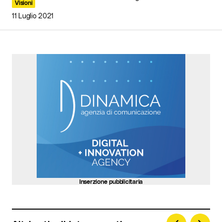
Visioni
11 Luglio 2021
Your Name
*
Your E-mail
*
Invia commento
Inserzione pubblicitaria