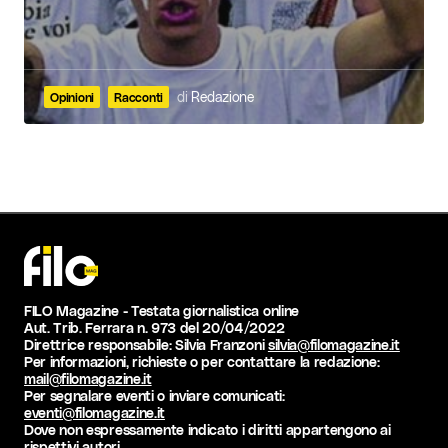
di
Redazione
Opinioni
Racconti
FILO Magazine - Testata giornalistica online
Aut. Trib. Ferrara n. 973 del 20/04/2022
Direttrice responsabile: Silvia Franzoni
silvia@filomagazine.it
Per informazioni, richieste o per contattare la redazione:
mail@filomagazine.it
Per segnalare eventi o inviare comunicati:
eventi@filomagazine.it
Dove non espressamente indicato i diritti appartengono ai
rispettivi autori.