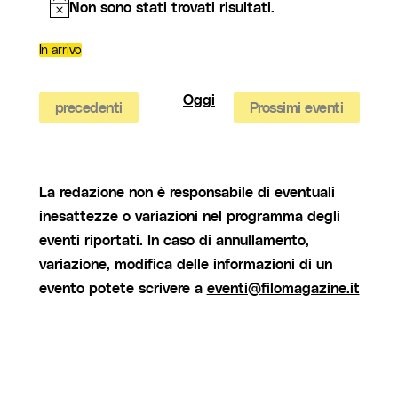
Non sono stati trovati risultati.
Notice
In arrivo
Seleziona
la
data.
Oggi
Eventi
precedenti
Prossimi eventi
La redazione non è responsabile di eventuali
inesattezze o variazioni nel programma degli
eventi riportati. In caso di annullamento,
variazione, modifica delle informazioni di un
evento potete scrivere a
eventi@filomagazine.it