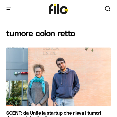
tumore colon retto
SCENT: da Unife la startup che rileva i tumori