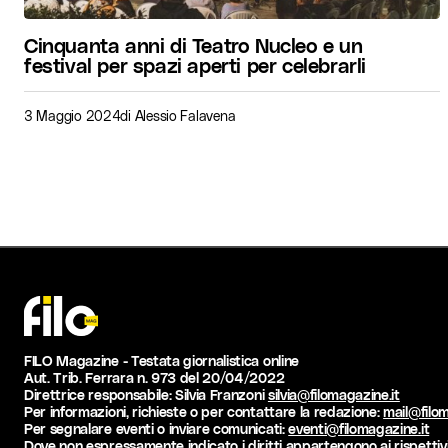
Cinquanta anni di Teatro Nucleo e un
festival per spazi aperti per celebrarli
3 Maggio 2024
di
Alessio Falavena
FILO Magazine - Testata giornalistica online
Aut. Trib. Ferrara n. 973 del 20/04/2022
Direttrice responsabile: Silvia Franzoni
silvia@filomagazine.it
Per informazioni, richieste o per contattare la redazione:
mail@filom
Per segnalare eventi o inviare comunicati:
eventi@filomagazine.it
Dove non espressamente indicato i diritti appartengono ai rispettivi