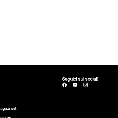
Seguici sui social!
agazine.it
 autori.