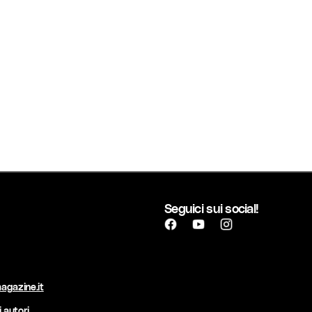
Seguici sui social!
agazine.it
 autori.