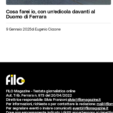
Cosa farei io, con un’edicola davanti al
Duomo di Ferrara
9 Gennaio 2025
di
Eugenio Ciccone
FILO Magazine - Testata giornalistica online
Aut. Trib. Ferrara n. 973 del 20/04/2022
Direttrice responsabile: Silvia Franzoni
silvia@filomagazine.it
Per informazioni, richieste o per contattare la redazione:
mail@filom
Per segnalare eventi o inviare comunicati:
eventi@filomagazine.it
Dove non espressamente indicato i diritti appartengono ai rispettivi