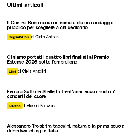
i
Ultimi articoli
o
n
Il Central Bosc cerca un nome e c’è un sondaggio
e
pubblico per scegliere a chi dedicarlo
di Clelia Antolini
Segnalazioni
Ci siamo portati i quattro libri finalisti al Premio
Estense 2026 sotto l’ombrellone
di Clelia Antolini
Libri
Ferrara Sotto le Stelle fa trent’anni: ecco i nostri 7
concerti del cuore
di Alessio Falavena
Musica
Alessandro Troisi: tra taccuini, natura e la prima scuola
di birdwatching in Italia