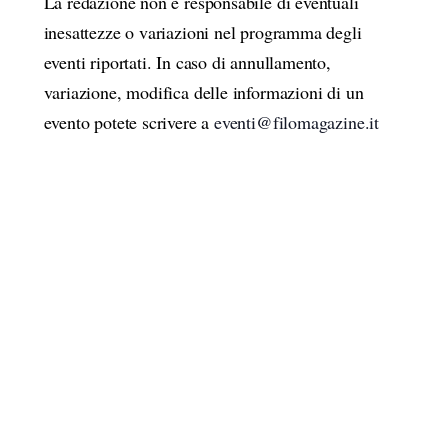
La redazione non è responsabile di eventuali
i
t
c
inesattezze o variazioni nel programma degli
e
e
.
eventi riportati. In caso di annullamento,
r
variazione, modifica delle informazioni di un
c
evento potete scrivere a
eventi@filomagazine.it
a
e
v
i
s
t
e
N
a
v
i
g
a
z