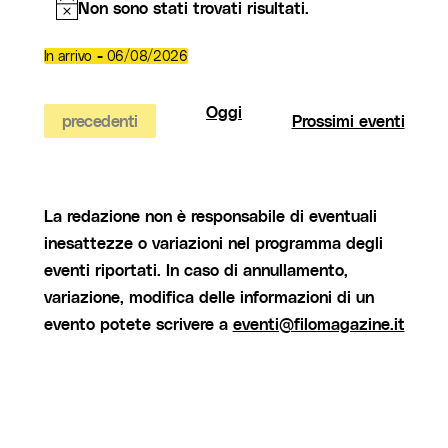
Non sono stati trovati risultati.
Notice
 - 
In arrivo
06/08/2026
Seleziona
la
data.
Oggi
Eventi
precedenti
Prossimi eventi
La redazione non è responsabile di eventuali
inesattezze o variazioni nel programma degli
eventi riportati. In caso di annullamento,
variazione, modifica delle informazioni di un
evento potete scrivere a
eventi@filomagazine.it