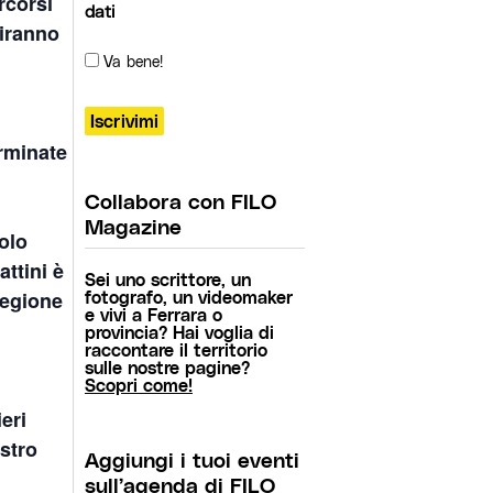
rcorsi
dati
viranno
Va bene!
erminate
Collabora con FILO
Magazine
olo
ttini è
Sei uno scrittore, un
Regione
fotografo, un videomaker
e vivi a Ferrara o
provincia? Hai voglia di
raccontare il territorio
sulle nostre pagine?
Scopri come!
eri
ostro
Aggiungi i tuoi eventi
sull’agenda di FILO