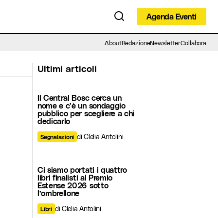
Agenda Eventi
Agenda Eventi
About
Redazione
Newsletter
Collabora
Ultimi articoli
Il Central Bosc cerca un
nome e c’è un sondaggio
pubblico per scegliere a chi
dedicarlo
di Clelia Antolini
Segnalazioni
Ci siamo portati i quattro
libri finalisti al Premio
Estense 2026 sotto
l’ombrellone
di Clelia Antolini
Libri