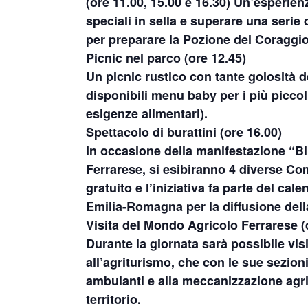
(ore 11.00, 15.00 e 16.30) Un’esperien
speciali in sella e superare una serie
per preparare la Pozione del Coraggio
Picnic nel parco (
ore 12.45
)
Un picnic rustico con tante golosità d
disponibili menu baby per i più piccol
esigenze alimentari).
Spettacolo di burattini (ore 16.00)
In occasione della manifestazione “B
Ferrarese, si esibiranno 4 diverse Com
gratuito e l’iniziativa fa parte del ca
Emilia-Romagna per la diffusione della 
Visita del Mondo Agricolo Ferrarese (d
Durante la giornata sarà possibile vi
all’agriturismo, che con le sue sezioni
ambulanti e alla meccanizzazione agric
territorio.