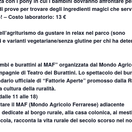
za con i pony in cui i bambini dovranno affrontare pe
 di prove per trovare degli ingredienti magici che ser
! – Costo laboratorio: 13 €
ell’agriturismo da gustare in relax nel parco (sono
i e varianti vegetariane/senza glutine per chi ha det
imbi e burattini al MAF” organizzata dal Mondo Agric
pagnie di Teatro dei Burattini. Lo spettacolo dei bura
lendario ufficiale di “Fattorie Aperte” promosso dalla 
cultura della ruralità.
alle 11 alle 18
)
sitare il MAF (Mondo Agricolo Ferrarese) adiacente
 dedicate al borgo rurale, alla casa colonica, ai mesti
ola, racconta la vita rurale del secolo scorso nel n