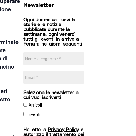
superare
Newsletter
zione
Ogni domenica ricevi le
storie e le notizie
pubblicate durante la
settimana, ogni venerdì
tutti gli eventi in arrivo a
erminate
Ferrara nei giorni seguenti.
nte
a di
oncino.
eri
Seleziona le newsletter a
cui vuoi iscriverti
ostro
Articoli
Eventi
Ho letto la
Privacy Policy
e
autorizzo il trattamento dei