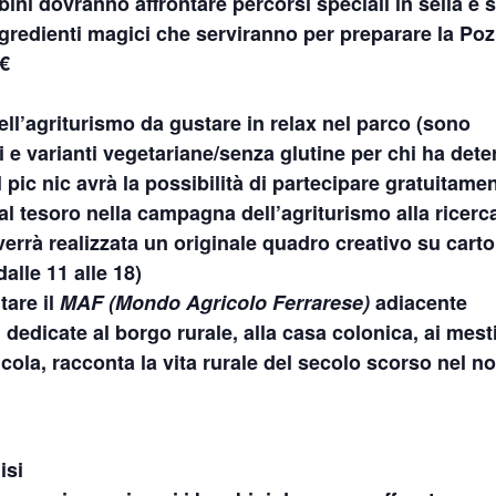
ini dovranno affrontare percorsi speciali in sella e 
ngredienti magici che serviranno per preparare la Po
 €
ell’agriturismo da gustare in relax nel parco (sono
i e varianti vegetariane/senza glutine per chi ha det
 pic nic avrà la possibilità di partecipare gratuitame
 al tesoro nella campagna dell’agriturismo alla ricerc
verrà realizzata un originale quadro creativo su cart
dalle 11 alle 18
)
tare il
MAF (Mondo Agricolo Ferrarese)
adiacente
 dedicate al borgo rurale, alla casa colonica, ai mesti
ola, racconta la vita rurale del secolo scorso nel n
isi