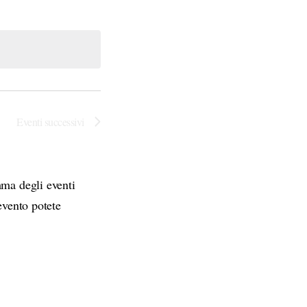
Eventi
successivi
mma degli eventi
evento potete