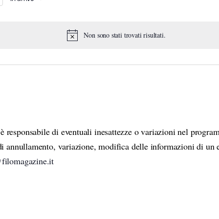
S
e
l
e
Non sono stati trovati risultati.
N
c
o
t
t
d
i
a
t
c
e
e
.
è responsabile di eventuali inesattezze o variazioni nel progra
 di annullamento, variazione, modifica delle informazioni di un 
filomagazine.it