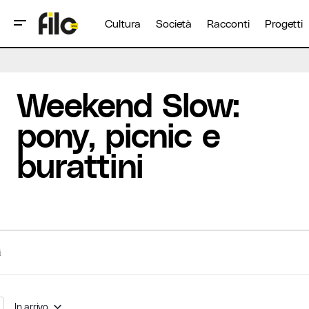
Cultura
Società
Racconti
Progetti
Weekend Slow:
pony, picnic e
burattini
In arrivo