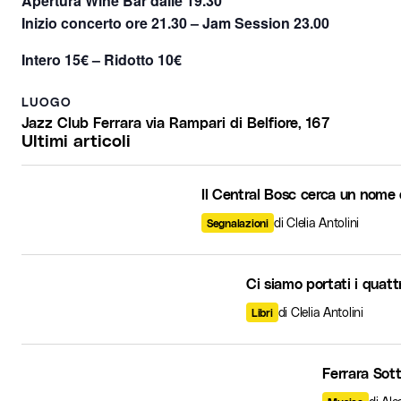
Apertura Wine Bar dalle 19.30
Inizio concerto ore 21.30 – Jam Session 23.00
Intero 15€ – Ridotto 10€
LUOGO
Jazz Club Ferrara via Rampari di Belfiore, 167
Ultimi articoli
Il Central Bosc cerca un nome 
di Clelia Antolini
Segnalazioni
Ci siamo portati i quatt
di Clelia Antolini
Libri
Ferrara Sott