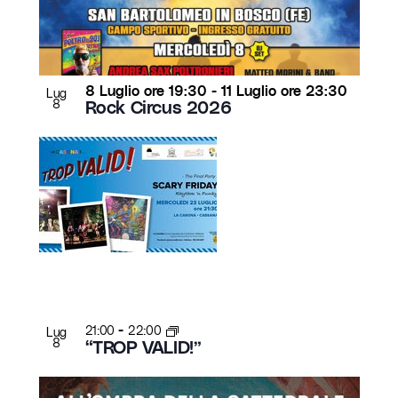
8 Luglio ore 19:30
-
11 Luglio ore 23:30
Lug
8
Rock Circus 2026
-
21:00
22:00
Lug
8
“TROP VALID!”