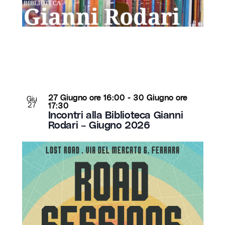
i
v
n
i
P
s
h
t
o
e
t
N
o
a
V
v
i
27 Giugno ore 16:00
-
30 Giugno ore
i
Giu
27
17:30
e
g
Incontri alla Biblioteca Gianni
w
a
Rodari – Giugno 2026
z
i
o
n
e