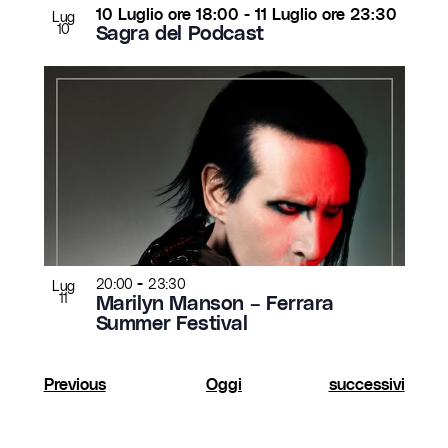
10 Luglio ore 18:00
-
11 Luglio ore 23:30
Lug
10
Sagra del Podcast
-
20:00
23:30
Lug
11
Marilyn Manson – Ferrara
Summer Festival
Eventi
Eventi
Previous
Oggi
successivi