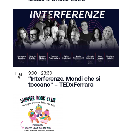
-
9:00
23:30
Lug
4
“Interferenze. Mondi che si
toccano” – TEDxFerrara