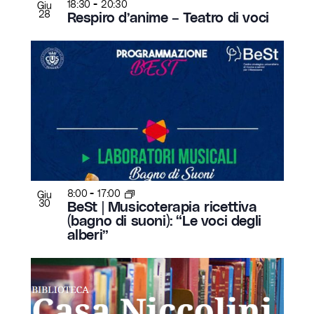
-
18:30
20:30
Giu
28
Respiro d’anime – Teatro di voci
-
8:00
17:00
Giu
30
BeSt | Musicoterapia ricettiva
(bagno di suoni): “Le voci degli
alberi”