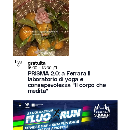
Lug
gratuita
3
-
16:00
18:30
PRISMA 2.0: a Ferrara il
laboratorio di yoga e
consapevolezza “Il corpo che
medita”