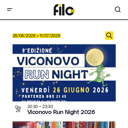
E
 - 
26/06/2026
11/07/2026
v
Cerca
Select
L
date.
e
i
n
s
t
t
i
o
R
f
i
e
c
v
e
e
r
-
20:30
23:30
Giu
n
c
26
Viconovo Run Night 2026
t
a
s
e