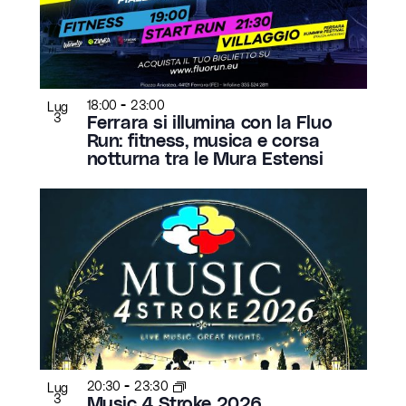
-
18:00
23:00
Lug
3
Ferrara si illumina con la Fluo
Run: fitness, musica e corsa
notturna tra le Mura Estensi
-
20:30
23:30
Lug
3
Music 4 Stroke 2026