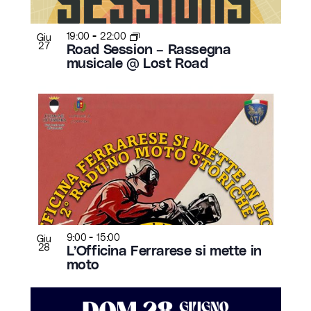
-
19:00
22:00
Giu
27
Road Session – Rassegna
musicale @ Lost Road
-
9:00
15:00
Giu
28
L’Officina Ferrarese si mette in
moto