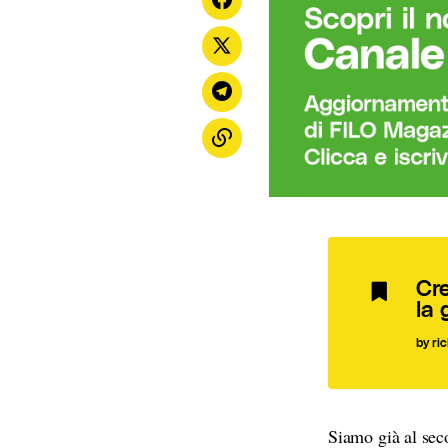
Cre
la 
ri
Siamo già al sec