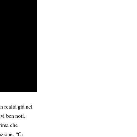
 realtà già nel
vi ben noti.
rima che
azione. “Ci