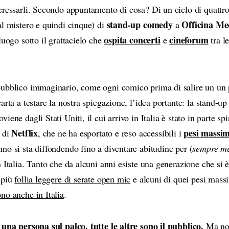
eressarli. Secondo appuntamento di cosa? Di un ciclo di quattro
stand-up comedy
Officina Me
al mistero e quindi cinque) di
a
ospita concerti
cineforum
luogo sotto il grattacielo che
e
tra le
ubblico immaginario, come ogni comico prima di salire un un p
arta a testare la nostra spiegazione, l’idea portante: la stand-
iene dagli Stati Uniti, il cui arrivo in Italia è stato in parte sp
Netflix
pesi massim
a di
, che ne ha esportato e reso accessibili i
no si sta diffondendo fino a diventare abitudine per (
sempre m
 Italia. Tanto che da alcuni anni esiste una generazione che si è
 più
follia leggere di serate open mic
e alcuni di quei pesi mass
no anche in Italia
.
 una persona sul palco, tutte le altre sono il pubblico.
Ma non