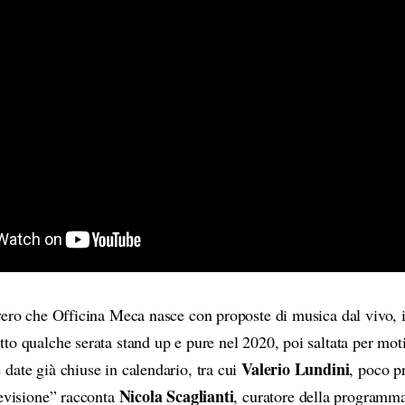
vero che Officina Meca nasce con proposte di musica dal vivo, in
to qualche serata stand up e pure nel 2020, poi saltata per moti
Valerio Lundini
date già chiuse in calendario, tra cui
, poco p
Nicola Scaglianti
levisione” racconta
, curatore della programm