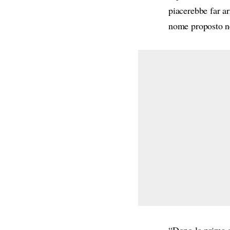
piacerebbe far ar
nome proposto ne
“Dopo la prima d