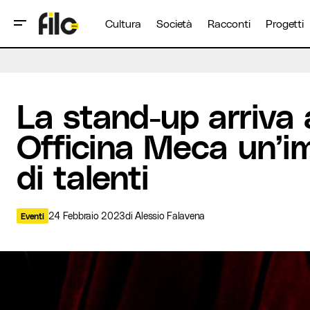
Cultura
Società
Racconti
Progetti
La stand-up arriva a Ferrara: a Officina M
Eventi
La stand-up arriva 
Officina Meca un’i
di talenti
24 Febbraio 2023
di
Alessio Falavena
Eventi