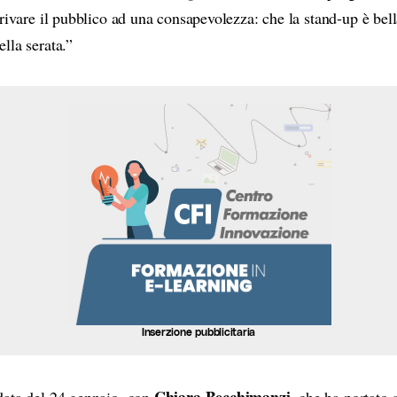
rivare il pubblico ad una consapevolezza: che la stand-up è bella
lla serata.”
Inserzione pubblicitaria
Chiara Becchimanzi
ata del 24 gennaio, con
, che ha portato 