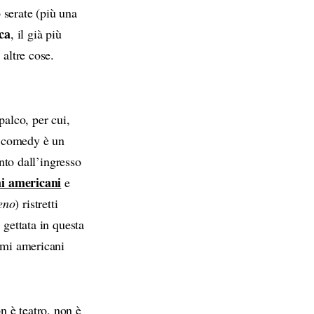
 serate (più una
ca
, il già più
 altre cose.
alco, per cui,
up comedy è un
into dall’ingresso
i americani
e
eno
) ristretti
 gettata in questa
imi americani
 è teatro, non è