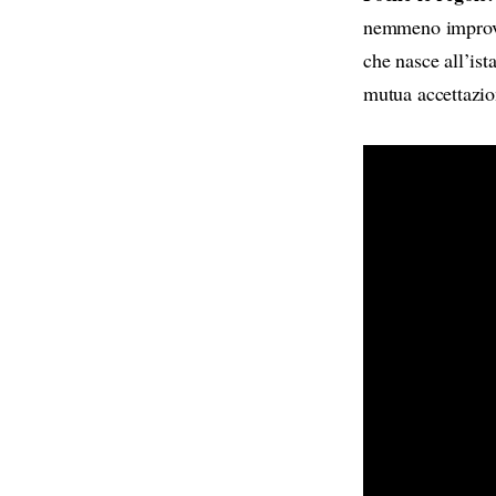
nemmeno improvvi
che nasce all’ist
mutua accettazion