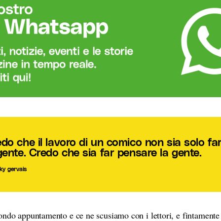
do che il lavoro di un comico non sia solo far
gente. Credo che sia far pensare la gente.
cky gervais
ondo appuntamento e ce ne scusiamo con i lettori, e fintament