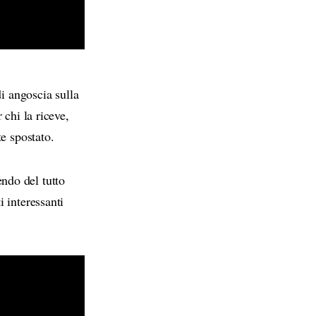
di angoscia sulla
 chi la riceve,
e spostato.
ndo del tutto
 interessanti