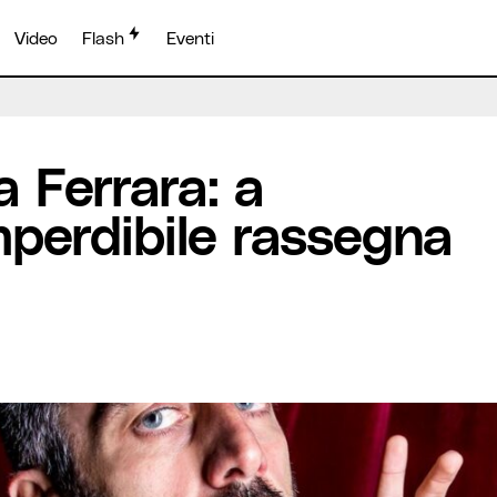
Video
Flash
Eventi
eca un’imperdibile rassegna di talenti
a Ferrara: a
mperdibile rassegna