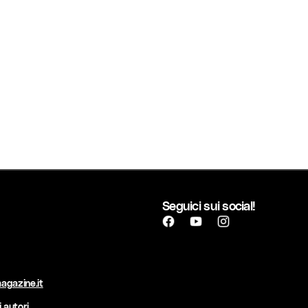
Seguici sui social!
agazine.it
 autori.