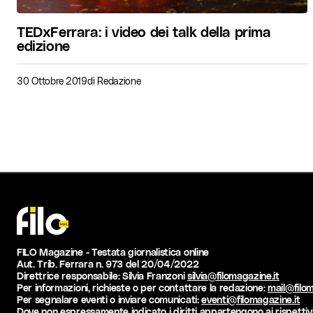
TEDxFerrara: i video dei talk della prima
edizione
30 Ottobre 2019
di
Redazione
FILO Magazine - Testata giornalistica online
Aut. Trib. Ferrara n. 973 del 20/04/2022
Direttrice responsabile: Silvia Franzoni
silvia@filomagazine.it
Per informazioni, richieste o per contattare la redazione:
mail@filom
Per segnalare eventi o inviare comunicati:
eventi@filomagazine.it
Dove non espressamente indicato i diritti appartengono ai rispettivi