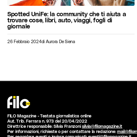
Spotted UniFe: la community che ti aiuta a
trovare cose, libri, auto, viaggi, fogli di
giornale
26 Febbraio 2024
di
Aurora De Siena
FILO Magazine - Testata giornalistica online
Aut. Trib. Ferrara n. 973 del 20/04/2022
Direttrice responsabile: Silvia Franzoni
silvia@filomagazine.it
Per informazioni, richieste o per contattare la redazione:
mail@filom
Per segnalare eventi o inviare comunicati:
eventi@filomagazine.it