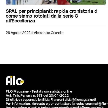
SPAL per principianti: rapida cronistoria di
come siamo rotolati dalla serie C
all’Eccellenza
29 Agosto 2025
di
Alessandro Orlandin
FILO Magazine - Testata giornalistica online
Aut. Trib. Ferrara n. 973 del 20/04/2022
Direttrice responsabile: Silvia Franzoni
silvia@filomagazine.it
Per informazioni, richieste o per contattare la redazione:
mail@filom
Per segnalare eventi o inviare comunicati:
eventi@filomagazine.it